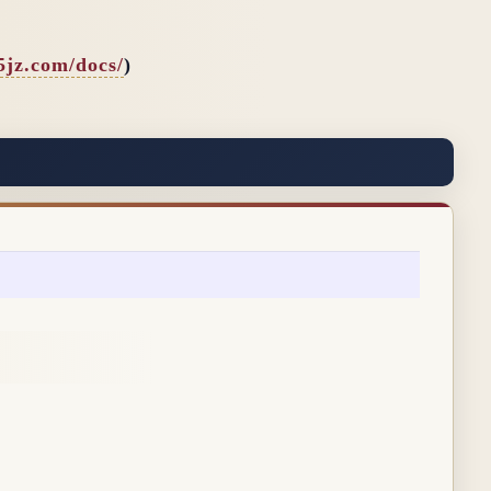
65jz.com/docs/
)