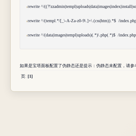
rewrite ^/((?!zzadmin|templ|uploads|data|images|index|install|s
rewrite ^/(templ.*/[_\-A-Za-z0-9\.]+\.(css|htm)).*$ /index.php
rewrite ^/(data|images|templ|uploads)(.*)\.php(.*)$ /index.ph
如果是宝塔面板配置了伪静态还是提示：伪静态未配置，请参
页:
[1]