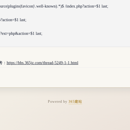
ource|plugins|favicon|\.well-known).*)$ /index.php?action=$1 last;
?action=$1 last;
p?ext=php&action=$1 last;
考：
https://bbs.365jz.com/thread-5249-1-1.html
Powered by
365建站